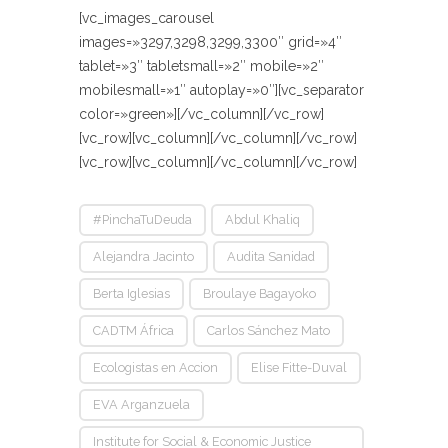
[vc_images_carousel
images=»3297,3298,3299,3300″ grid=»4″
tablet=»3″ tabletsmall=»2″ mobile=»2″
mobilesmall=»1″ autoplay=»0″][vc_separator
color=»green»][/vc_column][/vc_row]
[vc_row][vc_column][/vc_column][/vc_row]
[vc_row][vc_column][/vc_column][/vc_row]
#PinchaTuDeuda
Abdul Khaliq
Alejandra Jacinto
Audita Sanidad
Berta Iglesias
Broulaye Bagayoko
CADTM África
Carlos Sánchez Mato
Ecologistas en Accion
Elise Fitte-Duval
EVA Arganzuela
Institute for Social & Economic Justice