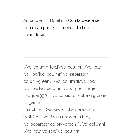
Artículo en El Boletín: «
Con la deuda se
controlan países sin necesidad de
invadirlos
»
[/vc_column_text][/vc_column][/vc_row]
[vc_row][vc_column][vc_separator
color=»green»][/vc_column][/vc_row]
[vc_row][vc_column][vc_single_image
image=»3301″][vc_separator color=»green»]
[vc_video
link=»https://www.youtube.com/watch?
v=8bCpfTlvof8&feature=youtu.be»]
[vc_separator color=»green»][/vc_column]
[/vc_row][vc_row][vc_column]