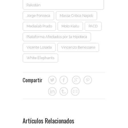
Pakistán
Jorge Fonseca
Massa Critica Napoli
Medialab Prado
Moto Kiatu
PACD
Plataforma Afectados por la Hipoteca
Vicente Losada
Vincenzo Benessere
White Elephants
Compartir
Artículos Relacionados