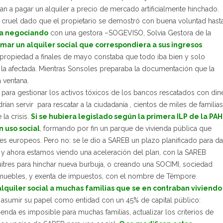
an a pagar un alquiler a precio de mercado artificialmente hinchado.
 cruel dado que el propietario se demostró con buena voluntad hast
ba negociando
con una gestora –SOGEVISO, Solvia Gestora de la
rmar un alquiler social que correspondiera a sus ingresos
a propiedad a finales de mayo constaba que todo iba bien y solo
a afectada. Mientras Sonsoles preparaba la documentación que la
a ventana.
2
para gestionar los activos tóxicos de los bancos rescatados con din
ían servir para rescatar a la ciudadanía , cientos de miles de familias
la crisis.
Si se hubiera legislado según la primera ILP de la PAH
n uso social
, formando por fin un parque de vivienda pública que
es europeos. Pero no: se le dio a SAREB un plazo planificado para da
, y ahora estamos viendo una aceleración del plan, con la SAREB
uitres para hinchar nueva burbuja, o creando una SOCIMI, sociedad
inmuebles, y exenta de impuestos, con el nombre de Témpore.
quiler social a muchas familias que se en contraban viviendo
asumir su papel como entidad con un 45% de capital público:
enda es imposible para muchas familias, actualizar los criterios de