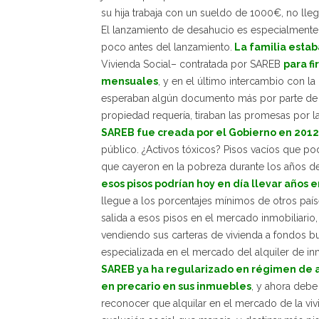
su hija trabaja con un sueldo de 1000€, no lleg
El lanzamiento de desahucio es especialmente
poco antes del lanzamiento.
La familia esta
Vivienda Social– contratada por SAREB
para fi
mensuales
, y en el último intercambio con l
esperaban algún documento más por parte de l
propiedad requería, tiraban las promesas por l
SAREB fue creada por el Gobierno en 201
público. ¿Activos tóxicos? Pisos vacíos que podr
que cayeron en la pobreza durante los años de 
esos pisos podrían hoy en día llevar años e
llegue a los porcentajes mínimos de otros país
salida a esos pisos en el mercado inmobiliario
vendiendo sus carteras de vivienda a fondos b
especializada en el mercado del alquiler de 
SAREB ya ha regularizado en régimen de al
en precario en sus inmuebles
,
y ahora debe 
reconocer que alquilar en el mercado de la vivi