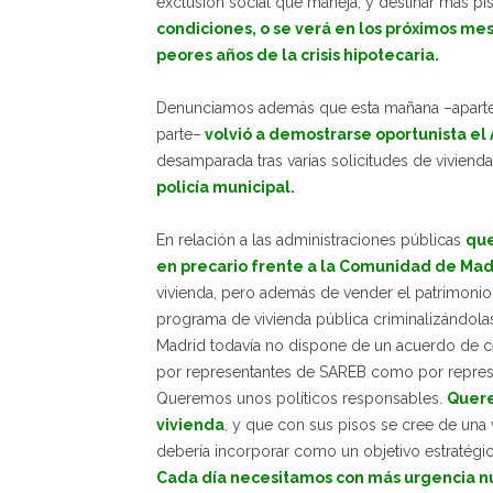
exclusión social que maneja, y destinar más pi
condiciones, o se verá en los próximos me
peores años de la crisis hipotecaria.
Denunciamos además que esta mañana –aparte 
parte–
volvió a demostrarse oportunista e
desamparada tras varias solicitudes de viviend
policía municipal.
En relación a las administraciones públicas
que
en precario frente a la Comunidad de Mad
vivienda, pero además de vender el patrimonio 
programa de vivienda pública criminalizándol
Madrid todavía no dispone de un acuerdo de ce
por representantes de SAREB como por represe
Queremos unos políticos responsables.
Quere
vivienda
, y que con sus pisos se cree de una
debería incorporar como un objetivo estratégi
Cada día necesitamos con más urgencia n