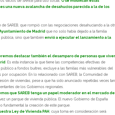
sos vacíos de SAREB para uso social.
O se modifican estas
ses una nueva avalancha de desahucios parecida a la de los
de SAREB, que rompió con las negociaciones desahuciando a la otr
l Ayuntamiento de Madrid
que no solo había dejado a la familia
a pública, sino que también
envió a ejecutar el lanzamiento a la
remos destacar también el desamparo de personas que vive
rid
. Es esta instancia la que tiene las competencias efectivas de
público a fondos buitres, excluye a las familias más vulnerables del
as por ocupación. En lo relacionado con SAREB, la Comunidad de
sión de viviendas, pese a que ha sido anunciado repetidas veces tan
ntantes de los Gobiernos regionales.
mos que SAREB tenga un papel moderador en el mercado de
 vez un parque de vivienda pública. El nuevo Gobierno de España
co fundamental la creación de este parque.
uestra Ley de Vivienda PAH
, cuya toma en consideración será