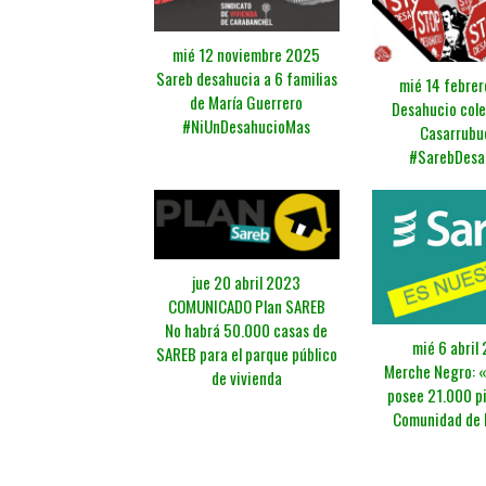
mié 12 noviembre 2025
Sareb desahucia a 6 familias
mié 14 febre
de María Guerrero
Desahucio cole
#NiUnDesahucioMas
Casarrubu
#SarebDesa
jue 20 abril 2023
COMUNICADO Plan SAREB
No habrá 50.000 casas de
mié 6 abril
SAREB para el parque público
Merche Negro: 
de vivienda
posee 21.000 pi
Comunidad de 