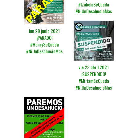
#IzabelaSeQueda
#NiUnDesahucioMas
lun 28 junio 2021
¡PARADO!
#HenrySeQueda
#NiUnDesahucioMas
vie 23 abril 2021
¡SUSPENDIDO!
#MiriamSeQueda
#NiUnDesahucioMas