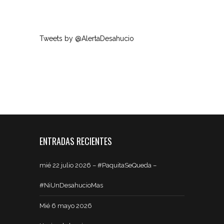
Tweets by @AlertaDesahucio
ENTRADAS RECIENTES
mié 22 julio 2026 – #PaquitaSeQueda –
#NiUnDesahucioMas
Mié 6 mayo 2026