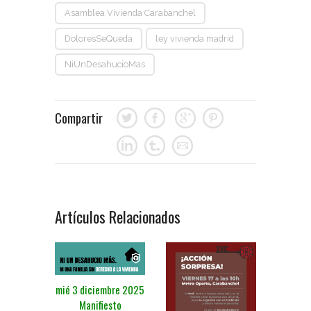
Asamblea Vivienda Carabanchel
DoloresSeQueda
ley vivienda madrid
NiUnDesahucioMas
Compartir
Artículos Relacionados
mié 3 diciembre 2025
Manifiesto