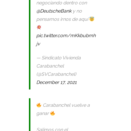
negociando dentro con
@DeutscheBank
y no
pensamos irnos de aquí
pic.twitter.com/mKkbubmh
jv
— Sindicato Vivienda
Carabanchel
(@SVCarabanchel)
December 17, 2021
Carabanchel vuelve a
ganar
Salimos con el