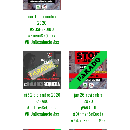
mar 10 diciembre
2020
#SUSPENDIDO
#NoemiSeQueda
#NiUnDesahucioMas
mié 2 diciembre 2020
jue 26 noviembre
¡PARADO!
2020
#DoloresSeQueda
¡PARADO!
#NiUnDesahucioMas
#OthmanSeQueda
#NiUnDesahucioMas