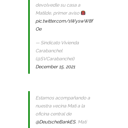
devolvedle su casa a
Matilde, primer aviso
pic.twitter.com/sWyswW8f
Oe
— Sindicato Vivienda
Carabanchel
(@SVCarabanchel)
December 15, 2021
Estamos acompañando a
nuestra vecina Mati a la
oficina central de
@DeutscheBankES
, Mati