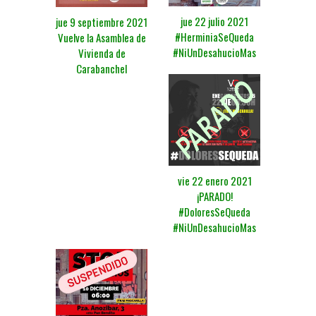
jue 22 julio 2021
jue 9 septiembre 2021
#HerminiaSeQueda
Vuelve la Asamblea de
#NiUnDesahucioMas
Vivienda de
Carabanchel
vie 22 enero 2021
¡PARADO!
#DoloresSeQueda
#NiUnDesahucioMas