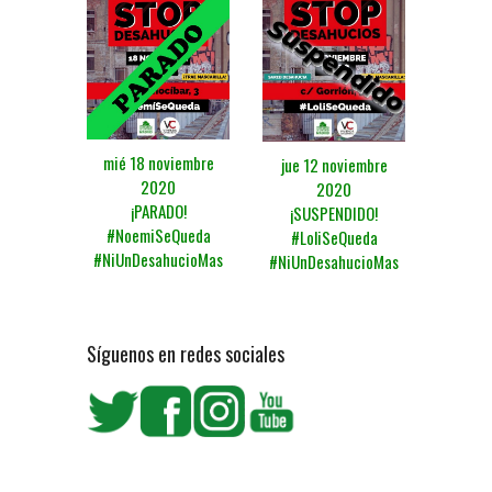
mié 18 noviembre
jue 12 noviembre
2020
2020
¡PARADO!
¡SUSPENDIDO!
#NoemiSeQueda
#LoliSeQueda
#NiUnDesahucioMas
#NiUnDesahucioMas
Síguenos en redes sociales