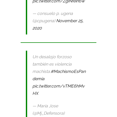
pic.twitter.com/ZgiNfein6w
— consuelo p. ugena
(@cpugena)
November 25,
2020
Un desalojo forzoso
también es violencia
machista.
#MachismoEsPan
demia
pic.twitter.com/vTME6hMv
HX
— María Jose
(@Mj_Defensora)