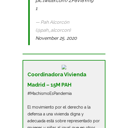
pic.twitter.com/ZP8VI8Ym9
1
— Pah Alcorcón
(@pah_alcorcon)
November 25, 2020
Coordinadora Vivienda
Madrid – 15M PAH
#MachismoEsPandemia
El movimiento por el derecho a la
defensa a una vivienda digna y
adecuada está sobre representado por
mujeres y niñas al igual que en otros