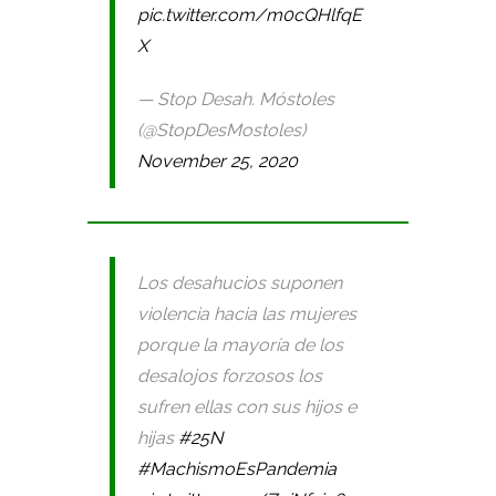
pic.twitter.com/m0cQHlfqE
X
— Stop Desah. Móstoles
(@StopDesMostoles)
November 25, 2020
Los desahucios suponen
violencia hacia las mujeres
porque la mayoría de los
desalojos forzosos los
sufren ellas con sus hijos e
hijas
#25N
#MachismoEsPandemia