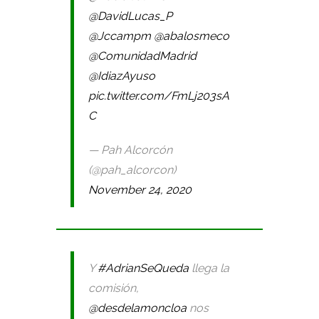
@DavidLucas_P
@Jccampm
@abalosmeco
@ComunidadMadrid
@IdiazAyuso
pic.twitter.com/FmLj203sA
C
— Pah Alcorcón
(@pah_alcorcon)
November 24, 2020
Y
#AdrianSeQueda
llega la
comisión,
@desdelamoncloa
nos