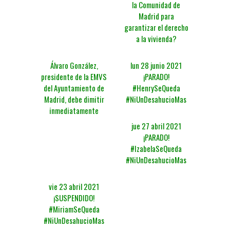
la Comunidad de
Madrid para
garantizar el derecho
a la vivienda?
Álvaro González,
lun 28 junio 2021
presidente de la EMVS
¡PARADO!
del Ayuntamiento de
#HenrySeQueda
Madrid, debe dimitir
#NiUnDesahucioMas
inmediatamente
jue 27 abril 2021
¡PARADO!
#IzabelaSeQueda
#NiUnDesahucioMas
vie 23 abril 2021
¡SUSPENDIDO!
#MiriamSeQueda
#NiUnDesahucioMas