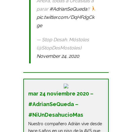
Ahora, todas a Orcasitas a
parar
#AdrianSeQueda
!!
pic.twitter.com/DqHFdgCk
ge
— Stop Desah. Móstoles
(@StopDesMostoles)
November 24, 2020
mar 24 noviembre 2020 –
#AdrianSeQueda –
#NiUnDesahucioMas
Nuestro compañero Adrián vive desde
hace 5 años en un piso de la AVS que