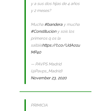
y a sus dos hijas de 4 años
y 2 meses?
Mucha
#bandera
y mucha
#Constitucion
y sois los
primeros q os la
saltáis
https://t.co/UdAo1u
MP40
— PAVPS Madrid
(@Pavps_Madrid)
November 23, 2020
PRIMICIA