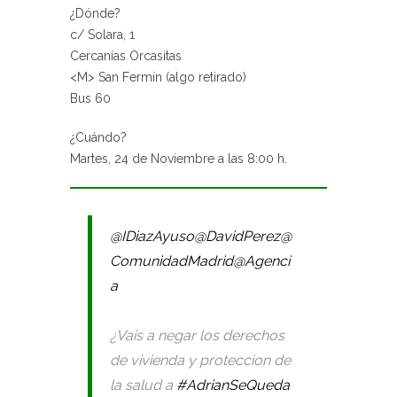
¿Dónde?
c/ Solara, 1
Cercanías Orcasitas
<M> San Fermín (algo retirado)
Bus 60
¿Cuándo?
Martes, 24 de Noviembre a las 8:00 h.
@IDiazAyuso
@DavidPerez
@
ComunidadMadrid
@Agenci
a
¿Vais a negar los derechos
de vivienda y proteccion de
la salud a
#AdrianSeQueda