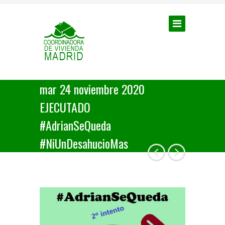
mar 24 noviembre 2020
EJECUTADO
#AdrianSeQueda
#NiUnDesahucioMas