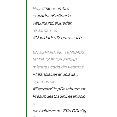
Hoy
#24novembre
en
#AdrianSeQueda
y
#Luna32SeQuedan
reclamamos
#NavidadesSeguras2020
EN ESPAÑA NO TENEMOS
NADA QUE CELEBRAR
mientras cada día veamos
#InfanciaDesahuciada
y
sigamos sin
#DecretoStopDesahucios
#
PresupuestosSinDesahucio
s
pic.twitter.com/ZW2QDuO5