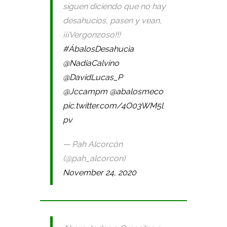
siguen diciendo que no hay
desahucios, pasen y vean,
¡¡¡Vergonzoso!!!
#ÁbalosDesahucia
@NadiaCalvino
@DavidLucas_P
@Jccampm
@abalosmeco
pic.twitter.com/4O03WM5l
pv
— Pah Alcorcón
(@pah_alcorcon)
November 24, 2020