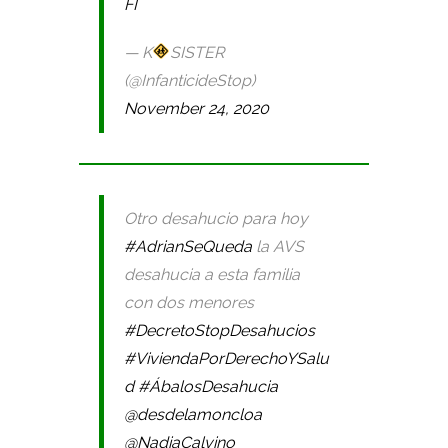
FI
— K
SISTER
(@InfanticideStop)
November 24, 2020
Otro desahucio para hoy
#AdrianSeQueda
la AVS
desahucia a esta familia
con dos menores
#DecretoStopDesahucios
#ViviendaPorDerechoYSalu
d
#ÁbalosDesahucia
@desdelamoncloa
@NadiaCalvino