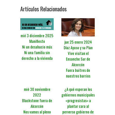
Artículos Relacionados
mié 3 diciembre 2025
Manifiesto
jue 25 enero 2024
Ni un desahucio más
Díaz Ayuso y su Plan
Ni una familia sin
Vive visitan el
derecho a la vivienda
Ensanche Sur de
Alcorcón
Fuera buitres de
nuestros barrios
mié 30 noviembre
¿A qué esperan los
2022
gobiernos municipales
Blackstone fuera de
«progresistas» a
Alcorcón
plantar cara al
Nos vamos al pleno
perverso gobierno de