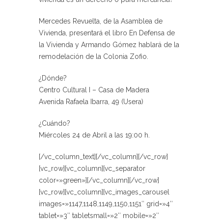
Mercedes Revuelta, de la Asamblea de
Vivienda, presentará el libro En Defensa de
la Vivienda y Armando Gómez hablará de la
remodelación de la Colonia Zofio.
¿Dónde?
Centro Cultural I – Casa de Madera
Avenida Rafaela Ibarra, 49 (Usera)
¿Cuándo?
Miércoles 24 de Abril a las 19:00 h.
[/vc_column_text][/vc_column][/vc_row]
[vc_row][vc_column][vc_separator
color=»green»][/vc_column][/vc_row]
[vc_row][vc_column][vc_images_carousel
images=»1147,1148,1149,1150,1151″ grid=»4″
tablet=»3″ tabletsmall=»2″ mobile=»2″