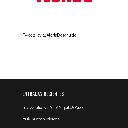
Tweets by @AlertaDesahucio
ENTRADAS RECIENTES
mié 22 julio 2026 – #PaquitaSeQueda –
#NiUnDesahucioMas