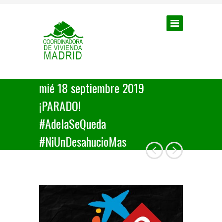
mié 18 septiembre 2019
¡PARADO!
#AdelaSeQueda
#NiUnDesahucioMas