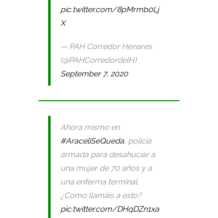
pic.twitter.com/8pMrmb0Lj
X
— PAH Corredor Henares
(@PAHCorredordelH)
September 7, 2020
Ahora mismo en
#AraceliSeQueda
, policía
armada para desahuciar a
una mujer de 70 años y a
una enferma terminal.
¿Como llamáis a esto?
pic.twitter.com/DHqDZn1xa