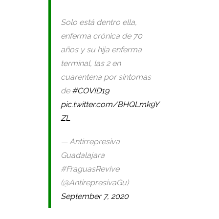
Solo está dentro ella,
enferma crónica de 70
años y su hija enferma
terminal, las 2 en
cuarentena por síntomas
de
#COVID19
pic.twitter.com/BHQLmk9Y
ZL
— Antirrepresiva
Guadalajara
#FraguasRevive
(@AntirepresivaGu)
September 7, 2020