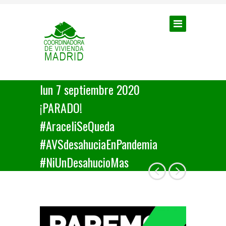
lun 7 septiembre 2020
¡PARADO!
#AraceliSeQueda
#AVSdesahuciaEnPandemia
#NiUnDesahucioMas