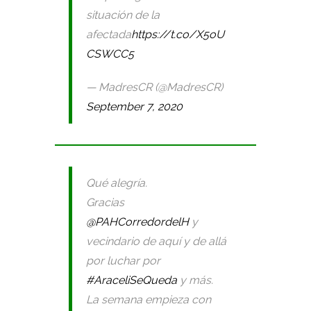
situación de la
afectada
https://t.co/X5oU
CSWCC5
— MadresCR (@MadresCR)
September 7, 2020
Qué alegría.
Gracias
@PAHCorredordelH
y
vecindario de aquí y de allá
por luchar por
#AraceliSeQueda
y más.
La semana empieza con