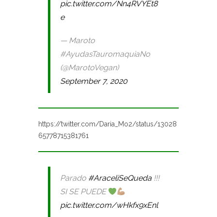
pic.twitter.com/Nn4RVYEt8
e
— Maroto
#AyudasTauromaquiaNo
(@MarotoVegan)
September 7, 2020
https://twitter.com/Daria_Mo2/status/13028
65778715381761
Parado
#AraceliSeQueda
!!!
SI SE PUEDE
pic.twitter.com/wHkfx9xEnl