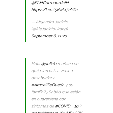
@PAHCorredordelH
https://t.co/5Kwt47nkGc
— Alejandra Jacinto
(@AleJacintoUrang)
September 6, 2020
Hola
@policia
mañana en
qué plan vais a venir a
desahuciar a
#AraceliSeQueda
y su
familia? ¿Sabéis que están
en cuarentena con
síntomas de
#COVIDー19
?