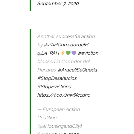
September 7, 2020
Another successful action
by
@PAHCorredordelH
@LA_PAH
#eviction
blocked in Corredor del
Henares.
#AraceliSeQueda
#StopDesahucios
#StopEvictions
https://t.co/JhwiXc1dnc
— European Action
Coalition
(@4HousingandCity)