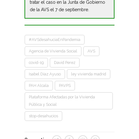
tratar el caso en la Junta de Gobierno
de la AVS el 7 de septiembre.
#AVSdesahuciaEnPandemia
Agencia de Vivienda Social
AVS
covid-19
David Perez
Isabel Díaz Ayuso
ley vivienda madrid
PAH Alcala
PAVPS
Plataforma Afectadas por la Vivienda
Pública y Social
stop-desahucios