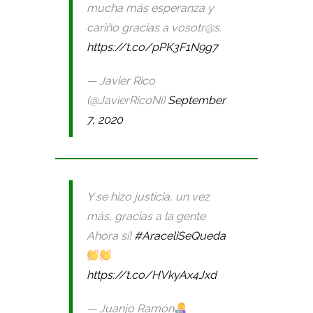
mucha más esperanza y
cariño gracias a vosotr@s.
https://t.co/pPK3F1N9g7
— Javier Rico
(@JavierRicoNi)
September
7, 2020
Y se hizo justicia, un vez
más, gracias a la gente
Ahora sí!
#AraceliSeQueda
https://t.co/HVkyAx4Jxd
— Juanjo Ramón