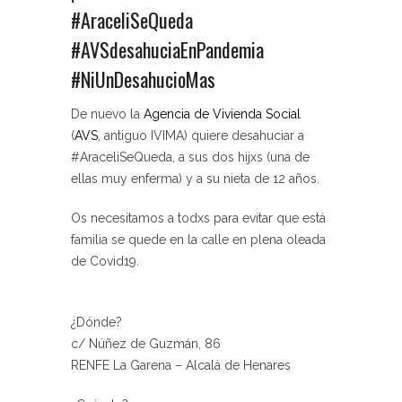
#AraceliSeQueda
#AVSdesahuciaEnPandemia
#NiUnDesahucioMas
De nuevo la
Agencia de Vivienda Social
(
AVS
, antiguo IVIMA) quiere desahuciar a
#AraceliSeQueda, a sus dos hijxs (una de
ellas muy enferma) y a su nieta de 12 años.
Os necesitamos a todxs para evitar que está
familia se quede en la calle en plena oleada
de Covid19.
¿Dónde?
c/ Núñez de Guzmán, 86
RENFE La Garena – Alcalá de Henares