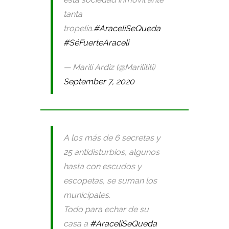
tanta
tropelía.
#AraceliSeQueda
#SéFuerteAraceli
— Marilí Ardiz (@Marilititi)
September 7, 2020
A los más de 6 secretas y
25 antidisturbios, algunos
hasta con escudos y
escopetas, se suman los
municipales.
Todo para echar de su
casa a
#AraceliSeQueda