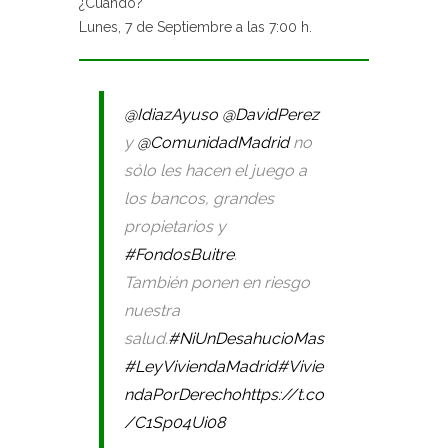
¿Cuándo?
Lunes, 7 de Septiembre a las 7:00 h.
@IdiazAyuso
@DavidPerez
y
@ComunidadMadrid
no
sólo les hacen el juego a
los bancos, grandes
propietarios y
#FondosBuitre
.
También ponen en riesgo
nuestra
salud.
#NiUnDesahucioMas
#LeyViviendaMadrid
#Vivie
ndaPorDerecho
https://t.co
/C1Sp04Ui08