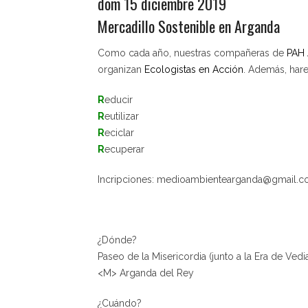
dom 15 diciembre 2019
Mercadillo Sostenible en Arganda
Como cada año, nuestras compañeras de
PAH
organizan
Ecologistas en Acción
. Además, har
R
educir
R
eutilizar
R
eciclar
R
ecuperar
Incripciones: medioambientearganda@gmail.
¿Dónde?
Paseo de la Misericordia (junto a la Era de Vedi
<M> Arganda del Rey
¿Cuándo?