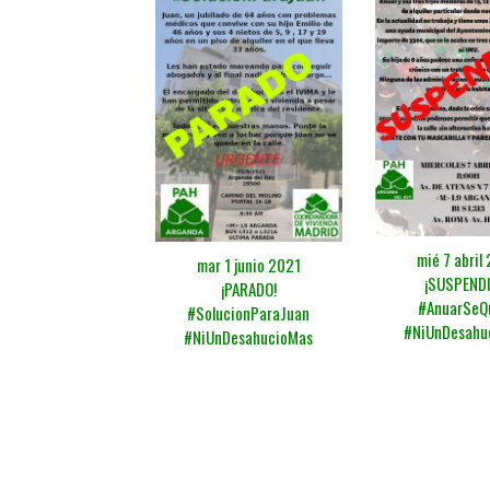
mié 7 abril
mar 1 junio 2021
¡SUSPENDI
¡PARADO!
#AnuarSeQ
#SolucionParaJuan
#NiUnDesahu
#NiUnDesahucioMas