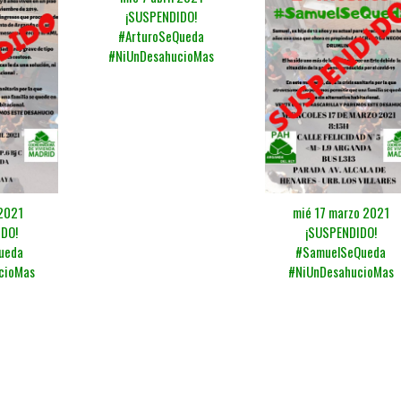
¡SUSPENDIDO!
#ArturoSeQueda
#NiUnDesahucioMas
 2021
mié 17 marzo 2021
DO!
¡SUSPENDIDO!
ueda
#SamuelSeQueda
cioMas
#NiUnDesahucioMas