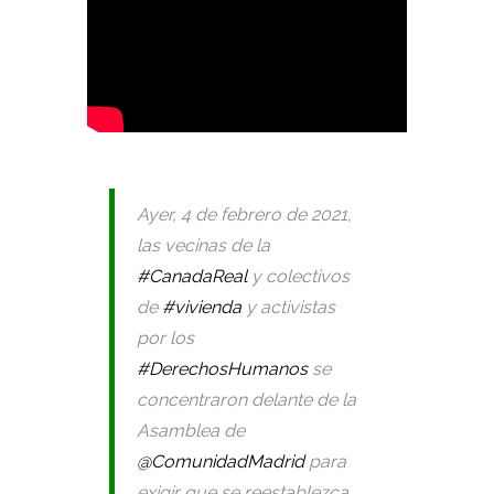
Ayer, 4 de febrero de 2021,
las vecinas de la
#CanadaReal
y colectivos
de
#vivienda
y activistas
por los
#DerechosHumanos
se
concentraron delante de la
Asamblea de
@ComunidadMadrid
para
exigir que se reestablezca