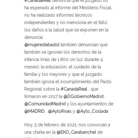
#CanadaReal
denuncia que el juzgado no
ha esperado al informe del Ministerio Fiscal,
no ha realizado informes técnicos
independientes y no menciona en el fallo
los daños a la salud que se exponen en la
denuncia.
@mujerestabadol
también denuncian que
también se ignoran los derechos de la
infancia (más de 1.800 sin luz durante 4
meses), la educación, el cuidado de la
familia y los mayores y que el juzgado
también ignora el incumplimiento del Pacto
Regional sobre la
#CanadaReal
, que
firmaron en 2017 la
@DGobiernoMadrid
,
@ComunidadMadrid
y los ayuntamientos de
@MADRID
,
@AytoRivas
y
@Ayto_Coslada
Hoy, 5 de febrero de 2021, nos convocan a
una charla en la
@EKO_Carabanchel
de