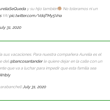
reliaSeQueda
y su hijo también
No toleramos ni un
s
YA!
pic.twitter.com/VdqTMy5Vna
uly 31, 2020
ia sus vacaciones. Para nuestra compañera Aurelia es el
te del
@bancosantander
le quiere dejar en la calle con un
nte que va a luchar para impedir que esta familia sea
WribIy
arabanchel)
July 31, 2020