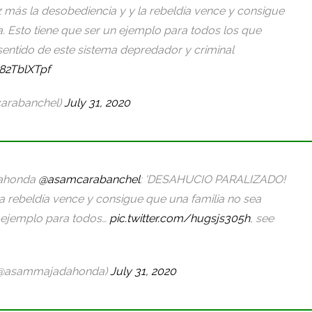
s la desobediencia y y la rebeldía vence y consigue
. Esto tiene que ser un ejemplo para todos los que
nsentido de este sistema depredador y criminal
s82TblXTpf
arabanchel)
July 31, 2020
dahonda
@asamcarabanchel
: 'DESAHUCIO PARALIZADO!
a rebeldía vence y consigue que una familia no sea
n ejemplo para todos…
pic.twitter.com/hugsjs305h
, see
(@asammajadahonda)
July 31, 2020