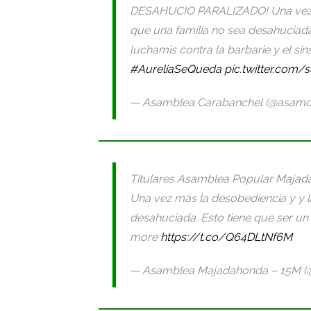
DESAHUCIO PARALIZADO! Una vez má
que una familia no sea desahuciada
luchamis contra la barbarie y el si
#AureliaSeQueda
pic.twitter.com/
— Asamblea Carabanchel (@asamc
Titulares Asamblea Popular Maja
Una vez más la desobediencia y y l
desahuciada. Esto tiene que ser u
more
https://t.co/Q64DLtNf6M
— Asamblea Majadahonda – 15M 