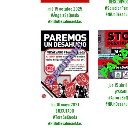
DESCONVO
#SolucionPar
mié 15 octubre 2025
#NiUnDesahu
#ÁngelaSeQueda
#NiUnDesahucioMas
jue 15 abril
¡PARADO
#AuroraSe
#NiUnDesahu
lun 10 mayo 2021
EJECUTADO
#TereSeQueda
#NiUnDesahucioMas