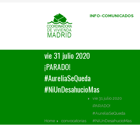
INFO-COMUNICADOS
vie 31 julio 2020
¡PARADO!
#AureliaSeQueda
#NiUnDesahucioMas
vie 31 julio 2020
¡PARADO!
#AureliaSeQueda
Home
convocatorias
#NiUnDesahucioMas