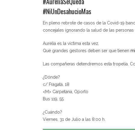
#AureliaSeQueda
#NiUnDesahucioMas
En pleno rebrote de casos de la Covid-19 banc
concejales ignorando la salud de las personas
Aurelia es la víctima esta vez.
Qué grandes gestores deben ser que tienen
mi
Las compañeras detendremos esta tropelía. C
¿Dónde?
c/ Fragata, 18
<M> Carpetana, Oporto
Bus 119, 55
¿Cuándo?
Viernes, 31 de Julio a las 8:00 h.