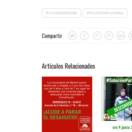
#AureliaSeQueda
#NiUnDesahucioMas
Compartir
Artículos Relacionados
vie 4 junio