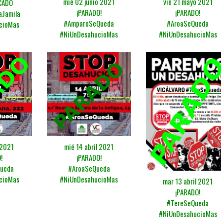
mié 02 junio 2021
vie 21 mayo 2021
CADO
¡PARADO!
¡PARADO!
aJamila
#AmparoSeQueda
#AroaSeQueda
cioMas
#NiUnDesahucioMas
#NiUnDesahucioMas
 2021
mié 14 abril 2021
!
¡PARADO!
Queda
#AroaSeQueda
cioMas
#NiUnDesahucioMas
mar 13 abril 2021
¡PARADO!
#TereSeQueda
#NiUnDesahucioMas