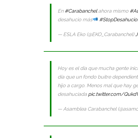
En
#Carabanchel
ahora mismo
#Au
desahucio más
#StopDesahucio
— ESLA Eko (@EKO_Carabanchel)
J
Hoy es el día que mucha gente inic
día que un fondo buitre dependien
hijo a cargo. Menos mal que hay ge
desahuciada
pic.twitter.com/Qukd
— Asamblea Carabanchel (@asamc