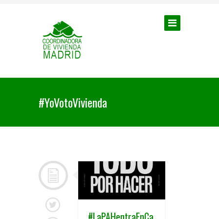
#YoVotoVivienda
#LaPAHentraEnCa