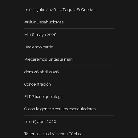
mié 22 julio 2026 – #PaquitaSeQueda –
#NiUnDesahucioMas
Mié 6 mayo 2026
Haciendo barrio
Preparemos juntas la mani
dom 26 abril 2026
Concentración
El PP tiene que elegir
O con la gente o con los especuladores
mié 15 abril 2026
Taller solicitud Vivienda Pública