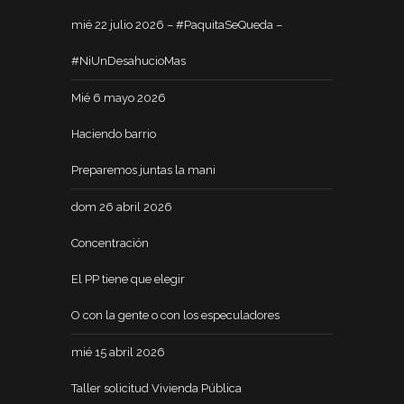
mié 22 julio 2026 – #PaquitaSeQueda –
#NiUnDesahucioMas
Mié 6 mayo 2026
Haciendo barrio
Preparemos juntas la mani
dom 26 abril 2026
Concentración
El PP tiene que elegir
O con la gente o con los especuladores
mié 15 abril 2026
Taller solicitud Vivienda Pública