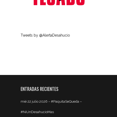
Tweets by @AlertaDesahucio
ENTRADAS RECIENTES
mié 22 julio 2026 – #PaquitaSeQueda –
#NiUnDesahucioMas