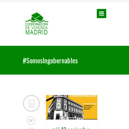
#SomosIngobernables