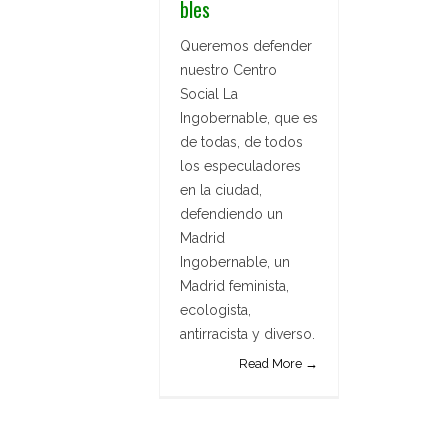
bles
Queremos defender
nuestro Centro
Social La
Ingobernable, que es
de todas, de todos
los especuladores
en la ciudad,
defendiendo un
Madrid
Ingobernable, un
Madrid feminista,
ecologista,
antirracista y diverso.
Read More →