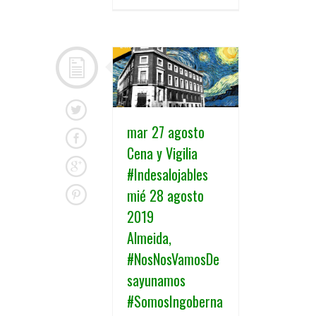
mar 27 agosto
Cena y Vigilia
#Indesalojables
mié 28 agosto
2019
Almeida,
#NosNosVamosDe
sayunamos
#SomosIngoberna