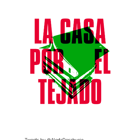
Tweets by @AlertaDesahucio