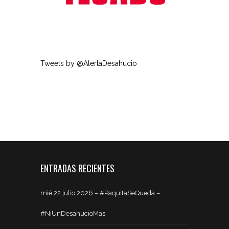
Tweets by @AlertaDesahucio
ENTRADAS RECIENTES
mié 22 julio 2026 – #PaquitaSeQueda –
#NiUnDesahucioMas