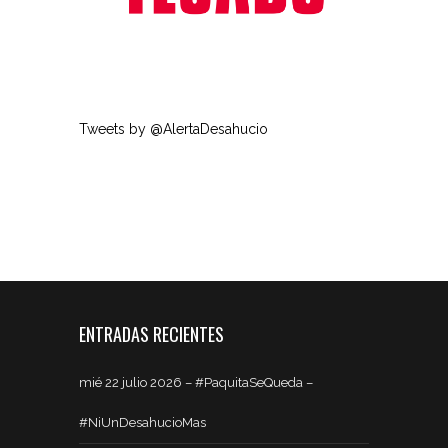
Tweets by @AlertaDesahucio
ENTRADAS RECIENTES
mié 22 julio 2026 – #PaquitaSeQueda –
#NiUnDesahucioMas