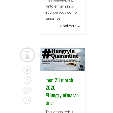
más vulnerables,
tanto en términos
económicos como
sanitarios.
Read More →
mon 23 march
2020
#HungryInQuaran
tine
This global crisis,