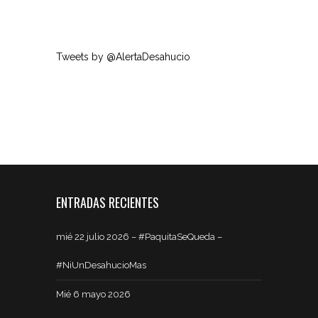
Tweets by @AlertaDesahucio
ENTRADAS RECIENTES
mié 22 julio 2026 – #PaquitaSeQueda –
#NiUnDesahucioMas
Mié 6 mayo 2026