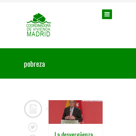
pobreza
La desvergüenza,