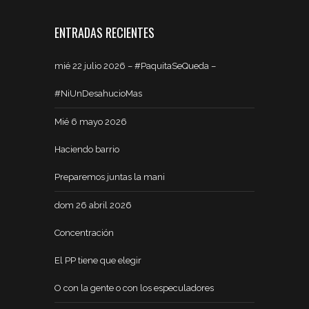
ENTRADAS RECIENTES
mié 22 julio 2026 – #PaquitaSeQueda –
#NiUnDesahucioMas
Mié 6 mayo 2026
Haciendo barrio
Preparemos juntas la mani
dom 26 abril 2026
Concentración
El PP tiene que elegir
O con la gente o con los especuladores