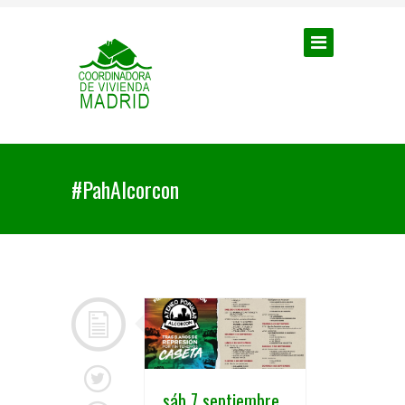
#PahAlcorcon
sáb 7 septiembre