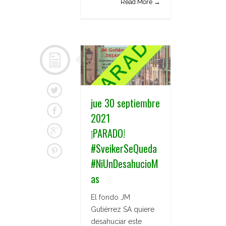
Read More →
jue 30 septiembre
2021
¡PARADO!
#SveikerSeQueda
#NiUnDesahucioM
as
El fondo JM
Gutiérrez SA quiere
desahuciar este