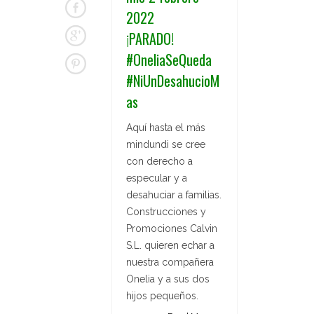
2022
¡PARADO!
#OneliaSeQueda
#NiUnDesahucioM
as
Aquí hasta el más
mindundi se cree
con derecho a
especular y a
desahuciar a familias.
Construcciones y
Promociones Calvin
S.L. quieren echar a
nuestra compañera
Onelia y a sus dos
hijos pequeños.