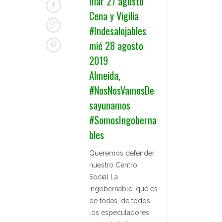
mar 27 agosto
Cena y Vigilia
#Indesalojables
mié 28 agosto
2019
Almeida,
#NosNosVamosDe
sayunamos
#SomosIngoberna
bles
Queremos defender
nuestro Centro
Social La
Ingobernable, que es
de todas, de todos
los especuladores