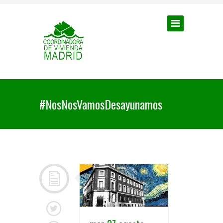
#NosNosVamosDesayunamos