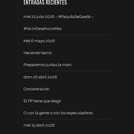
ENTRADAS RECIENTES
mié 22 julio 2026 – #PaquitaSeQueda –
#NiUnDesahucioMas
Mié 6 mayo 2026
Haciendo barrio
Preparemos juntas la mani
dom 26 abril 2026
Concentración
El PP tiene que elegir
O con la gente o con los especuladores
mié 15 abril 2026