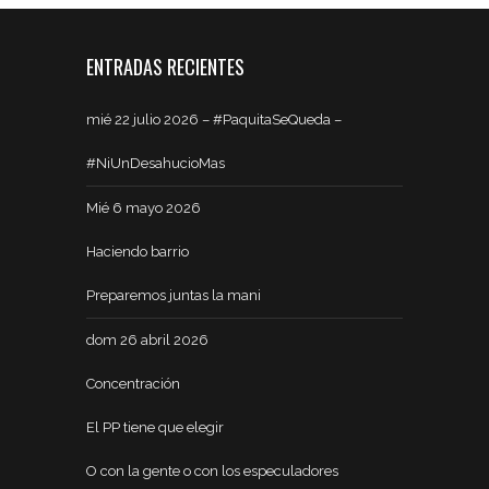
ENTRADAS RECIENTES
mié 22 julio 2026 – #PaquitaSeQueda –
#NiUnDesahucioMas
Mié 6 mayo 2026
Haciendo barrio
Preparemos juntas la mani
dom 26 abril 2026
Concentración
El PP tiene que elegir
O con la gente o con los especuladores