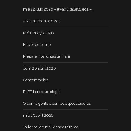
mié 22 julio 2026 – #PaquitaSeQueda –
#NiUnDesahucioMas
Mié 6 mayo 2026
Haciendo barrio
Preparemos juntas la mani
dom 26 abril 2026
Concentración
El PP tiene que elegir
O con la gente o con los especuladores
mié 15 abril 2026
Taller solicitud Vivienda Pública