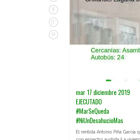
mar 17 diciembre 2019
EJECUTADO
#MarSeQueda
#NiUnDesahucioMas
El rentista Antonio Piña García
con espectro austista ¡La vivie