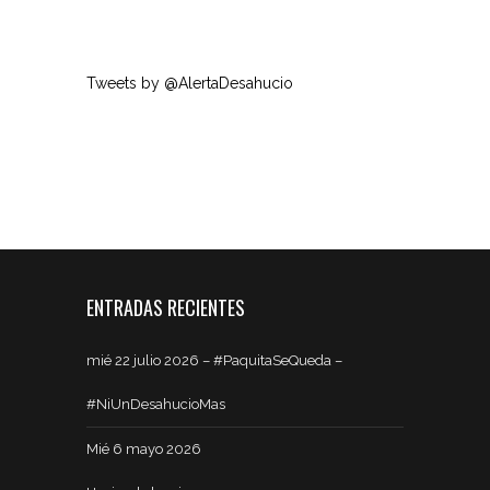
Tweets by @AlertaDesahucio
ENTRADAS RECIENTES
mié 22 julio 2026 – #PaquitaSeQueda –
#NiUnDesahucioMas
Mié 6 mayo 2026