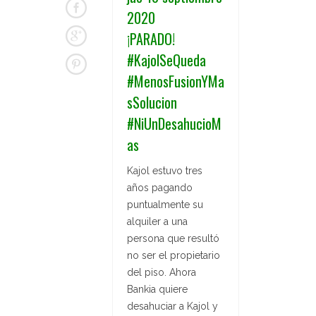
2020
¡PARADO!
#KajolSeQueda
#MenosFusionYMa
sSolucion
#NiUnDesahucioM
as
Kajol estuvo tres
años pagando
puntualmente su
alquiler a una
persona que resultó
no ser el propietario
del piso. Ahora
Bankia quiere
desahuciar a Kajol y