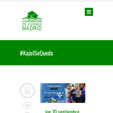
#KajolSeQueda
jue 10 septiembre