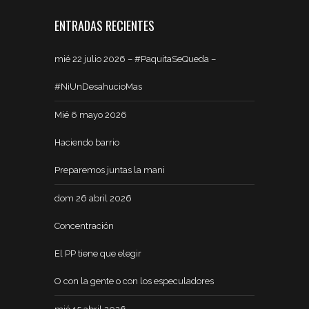
ENTRADAS RECIENTES
mié 22 julio 2026 – #PaquitaSeQueda –
#NiUnDesahucioMas
Mié 6 mayo 2026
Haciendo barrio
Preparemos juntas la mani
dom 26 abril 2026
Concentración
El PP tiene que elegir
O con la gente o con los especuladores