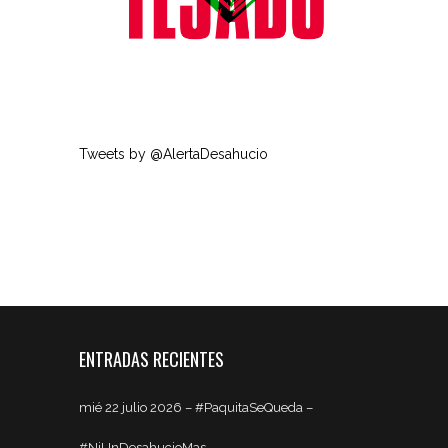
Tweets by @AlertaDesahucio
ENTRADAS RECIENTES
mié 22 julio 2026 – #PaquitaSeQueda –
#NiUnDesahucioMas