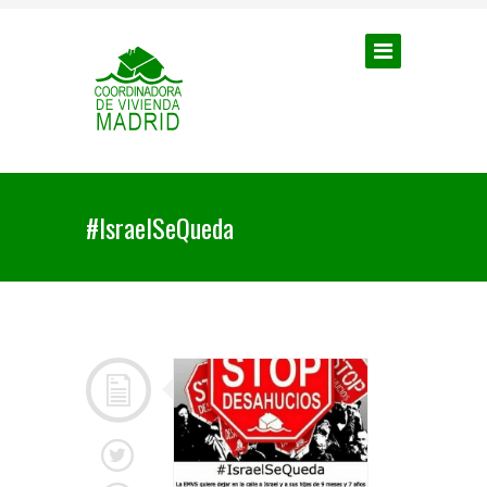
#IsraelSeQueda