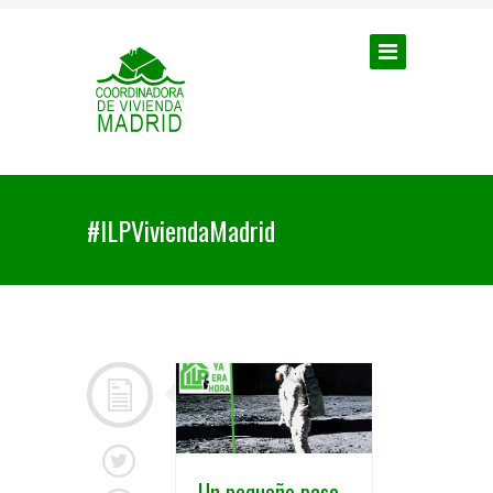
#ILPViviendaMadrid
Un pequeño paso