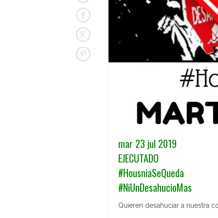
mar 23 jul 2019
EJECUTADO
#HousniaSeQueda
#NiUnDesahucioMas
Quieren desahuciar a nuestra c