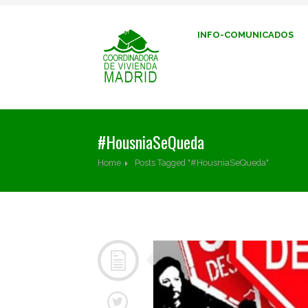
INFO-COMUNICADOS
#HousniaSeQueda
Home
Posts Tagged "#HousniaSeQueda"