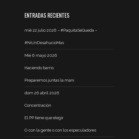
ENTRADAS RECIENTES
mié 22 julio 2026 – #PaquitaSeQueda –
#NiUnDesahucioMas
Mié 6 mayo 2026
Haciendo barrio
Preparemos juntas la mani
dom 26 abril 2026
Concentración
El PP tiene que elegir
O con la gente o con los especuladores