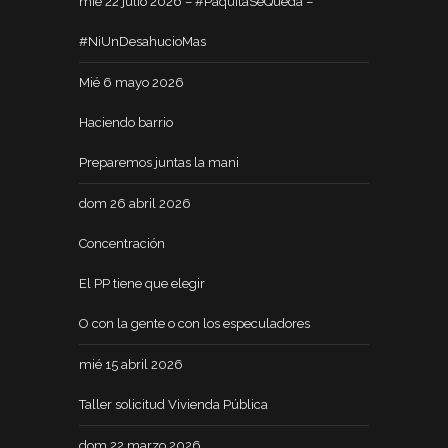
mié 22 julio 2026 – #PaquitaSeQueda –
#NiUnDesahucioMas
Mié 6 mayo 2026
Haciendo barrio
Preparemos juntas la mani
dom 26 abril 2026
Concentración
El PP tiene que elegir
O con la gente o con los especuladores
mié 15 abril 2026
Taller solicitud Vivienda Pública
dom 22 marzo 2026