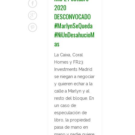
2020
DESCONVOCADO
#MarlynSeQueda
#NiUnDesahucioM
as
La Caixa, Coral
Homes y FR23
Investments Madrid
se niegan a negociar
y quieren echar a la
calle a Marlyn y al
resto del bloque. En
un caso de
especulación de
libro, la propiedad
pasa de mano en
mano y nadie quiere