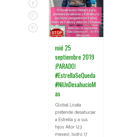
mié 25
septiembre 2019
¡PARADO!
#EstrellaSeQueda
#NiUnDesahucioM
as
Global Licata
pretende desahuciar
a Estrella y a sus
hijos Aitor (23
meses), Isidro (7