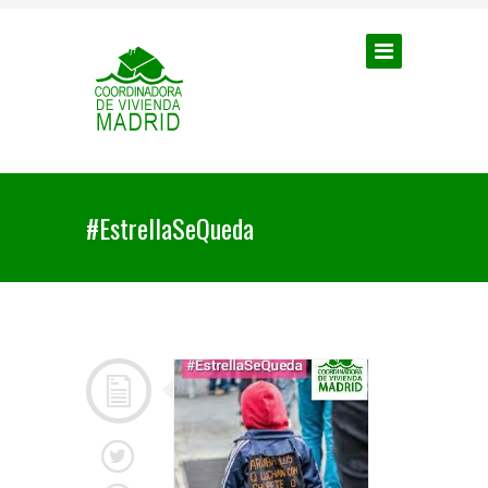
#EstrellaSeQueda