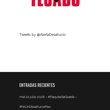
Tweets by @AlertaDesahucio
ENTRADAS RECIENTES
mié 22 julio 2026 – #PaquitaSeQueda –
#NiUnDesahucioMas