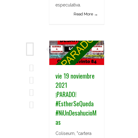
especulativa.
Read More →
vie 19 noviembre
2021
¡PARADO!
#EstherSeQueda
#NiUnDesahucioM
as
Coliseum, "cartera