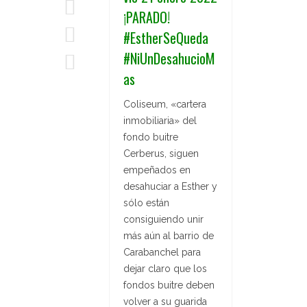
¡PARADO!
#EstherSeQueda
#NiUnDesahucioM
as
Coliseum, «cartera
inmobiliaria» del
fondo buitre
Cerberus, siguen
empeñados en
desahuciar a Esther y
sólo están
consiguiendo unir
más aún al barrio de
Carabanchel para
dejar claro que los
fondos buitre deben
volver a su guarida