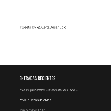
Tweets by @AlertaDesahucio
ENTRADAS RECIENTES
mié 22 julio 2026 – #PaquitaSeQueda –
#NiUnDesahucioMas
Mié 6 mayo 2026