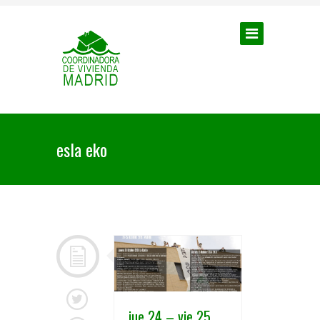
esla eko
jue 24 – vie 25