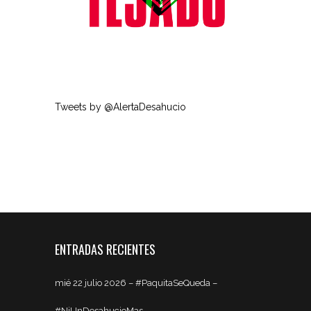
Tweets by @AlertaDesahucio
ENTRADAS RECIENTES
mié 22 julio 2026 – #PaquitaSeQueda –
#NiUnDesahucioMas