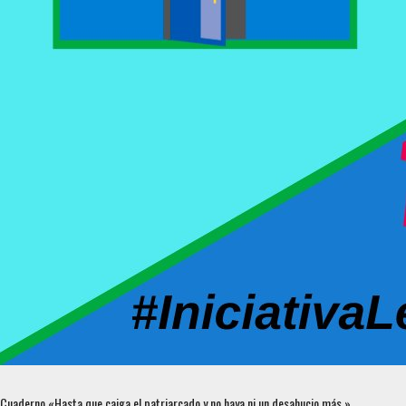
Cuaderno «Hasta que caiga el patriarcado y no haya ni un desahucio más.»