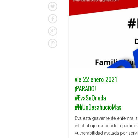
vie 22 enero 2021
¡PARADO!
#EvaSeQueda
#NiUnDesahucioMas
Eva está gravemente enferma, su
infratrabajo recortado a partir 
vulnerabilidad avalada por servi