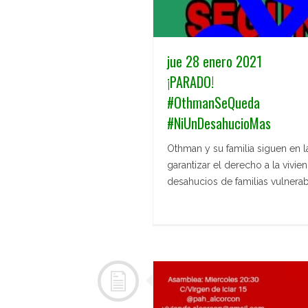
jue 28 enero 2021
¡PARADO!
#OthmanSeQueda
#NiUnDesahucioMas
Othman y su familia siguen en l
garantizar el derecho a la vivie
desahucios de familias vulnerab