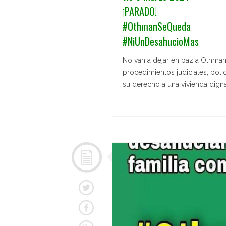
¡PARADO!
#OthmanSeQueda
#NiUnDesahucioMas
No van a dejar en paz a Othman 
procedimientos judiciales, polic
su derecho a una vivienda dign