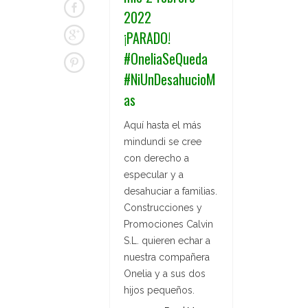
2022
¡PARADO!
#OneliaSeQueda
#NiUnDesahucioM
as
Aquí hasta el más
mindundi se cree
con derecho a
especular y a
desahuciar a familias.
Construcciones y
Promociones Calvin
S.L. quieren echar a
nuestra compañera
Onelia y a sus dos
hijos pequeños.