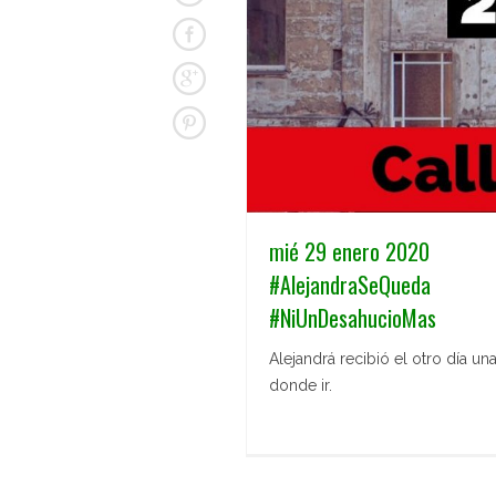
mié 29 enero 2020
#AlejandraSeQueda
#NiUnDesahucioMas
Alejandrá recibió el otro día u
donde ir.