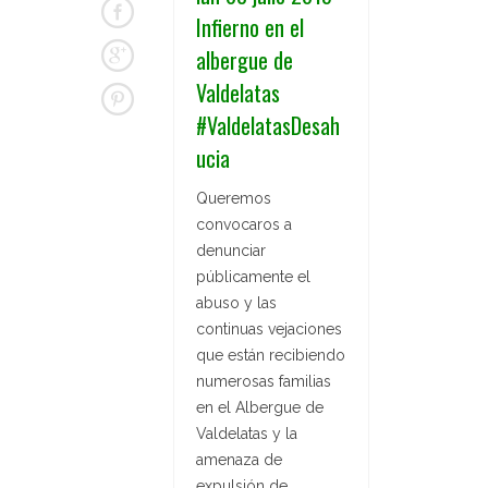
Infierno en el
albergue de
Valdelatas
#ValdelatasDesah
ucia
Queremos
convocaros a
denunciar
públicamente el
abuso y las
continuas vejaciones
que están recibiendo
numerosas familias
en el Albergue de
Valdelatas y la
amenaza de
expulsión de