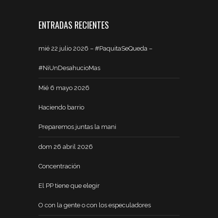
ENTRADAS RECIENTES
mié 22 julio 2026 – #PaquitaSeQueda –
#NiUnDesahucioMas
Mié 6 mayo 2026
Haciendo barrio
Preparemos juntas la mani
dom 26 abril 2026
Concentración
El PP tiene que elegir
O con la gente o con los especuladores