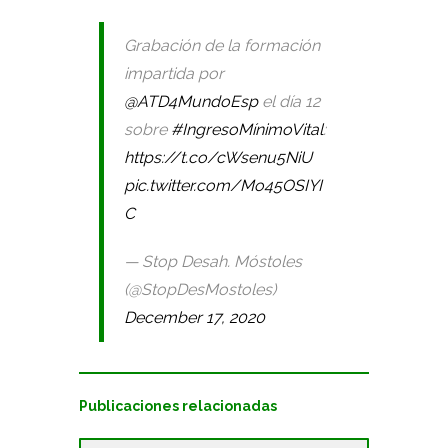
Grabación de la formación
impartida por
@ATD4MundoEsp
el día 12
sobre
#IngresoMínimoVital
:
https://t.co/cWsenu5NiU
pic.twitter.com/Mo45OSIYI
C
— Stop Desah. Móstoles
(@StopDesMostoles)
December 17, 2020
Publicaciones relacionadas