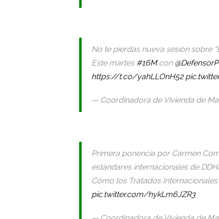
No te pierdas nueva sesión sobre "
Este martes
#16M
con
@DefensorP
https://t.co/yahLLOnH52
pic.twit
— Coordinadora de Vivienda de Ma
Primera ponencia por Carmen Co
estándares internacionales de DDH
Cómo los Tratados Internacionales pu
pic.twitter.com/hykLm6JZR3
— Coordinadora de Vivienda de Ma