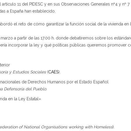
 artículo 11 del PIDESC y en sus Observaciones Generales nº4 y nº 7
as a España han establecido.
bordó el reto de cómo garantizar la función social de la vivienda en 
marzo a partir de las 17.00 h. donde debatiremos sobre los estándar
ría incorporar la ley y qué políticas públicas queremos promover 
terior
oría y Estudios Sociales
(
CAES
).
ernacionales de Derechos Humanos por el Estado Español
na Defensoría del Pueblo
.
nda en la Ley Estatal»
deration of National Organisations working with Homeless
).