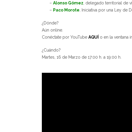
–
Alonso Gómez
, delegado territorial de v
–
Paco Morote
, Iniciativa por una Ley de 
¿Dónde?
Aún online.
Conéctate por YouTube
AQUÍ
o en la ventana i
¿Cuándo?
Martes, 16 de Marzo de 17:00 h. a 19:00 h.