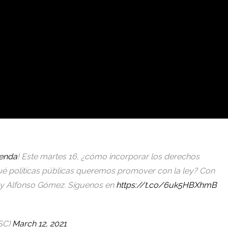
enda
! Este martes 16, ¿cómo incorporar los derechos
ué políticas públicas queremos promover con la ley? Con
y Alfonso Gómez. Síguenos en
https://t.co/6uk5HBXhmB
SC)
March 12, 2021