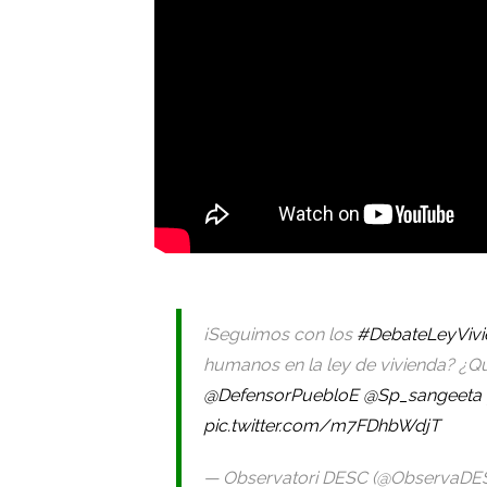
¡Seguimos con los
#DebateLeyVivi
humanos en la ley de vivienda? ¿Q
@DefensorPuebloE
@Sp_sangeeta
pic.twitter.com/m7FDhbWdjT
— Observatori DESC (@ObservaDE