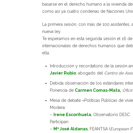
basarse en el derecho humano a la vivienda del
como así ya cuatro condenas de Naciones Unid
La primera sesión, con más de 100 asistentes, a
nueva ley.
Te esperamos en esta segunda sesión el 16 de 
internacionales de derechos humanos que debe
ella.
Introducción y recordatorio de la sesión an
Javier Rubio
, abogado del
Centro de Ases
Debida observación de los estándares int
Ponencia de
Carmen Comas-Mata,
Ofici
Mesa de debate «Políticas Públicas de vivie
Modera:
–
Irene Escorihuela
, Observatorio DESC
Participan:
–
Mª José Aldanas
, FEANTSA (
European Fe