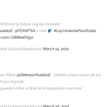
DDHH en la futura Ley de Vivienda".
uebloE
,
@FEANTSA
y más
.
#LeyViviendaParaTodas
ter.com/GB8XeEK9yr
drid (@AlertaDesahucio)
March 14, 2021
mas-Mota
@DefensorPuebloE
: ' Debida observación de los
H por España' .
eden influir al final en la legislación nacional
drid (@AlertaDesahucio)
March 16, 2021