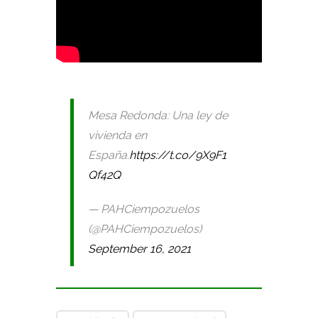
Mesa Redonda: Una ley de
vivienda en
España.
https://t.co/9X9F1
Qf42Q
— PAHCiempozuelos
(@PAHCiempozuelos)
September 16, 2021