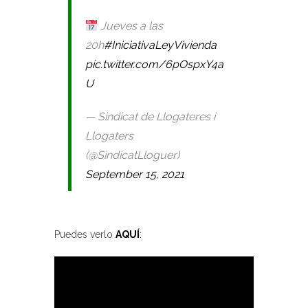
Jueves a las
20h
#IniciativaLeyVivienda
pic.twitter.com/6pOspxY4a
U
— Sindicat de Llogateres i
Llogaters
(@SindicatLloguer)
September 15, 2021
Puedes verlo
AQUÍ
: