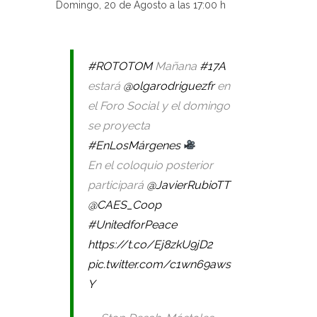
Domingo, 20 de Agosto a las 17:00 h
#ROTOTOM
Mañana
#17A
estará
@olgarodriguezfr
en
el Foro Social y el domingo
se proyecta
#EnLosMárgenes
En el coloquio posterior
participará
@JavierRubioTT
@CAES_Coop
#UnitedforPeace
https://t.co/Ej8zkU9jD2
pic.twitter.com/c1wn69aws
Y