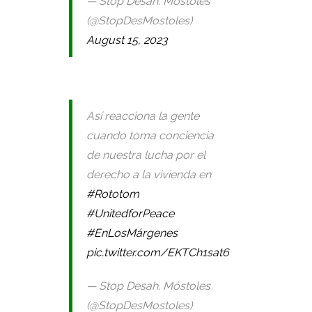
— Stop Desah. Móstoles
(@StopDesMostoles)
August 15, 2023
Así reacciona la gente
cuando toma conciencia
de nuestra lucha por el
derecho a la vivienda en
#Rototom
#UnitedforPeace
#EnLosMárgenes
pic.twitter.com/EKTCh1sat6
— Stop Desah. Móstoles
(@StopDesMostoles)