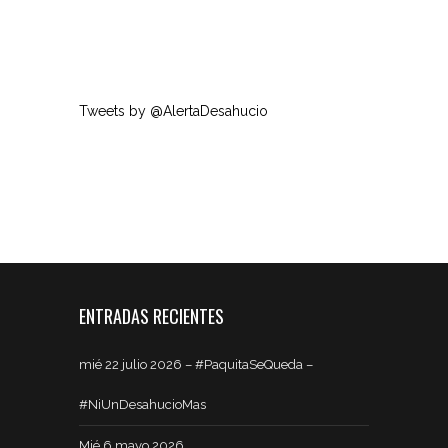
Tweets by @AlertaDesahucio
ENTRADAS RECIENTES
mié 22 julio 2026 – #PaquitaSeQueda –
#NiUnDesahucioMas
Mié 6 mayo 2026