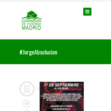
#JorgeAbsolucion