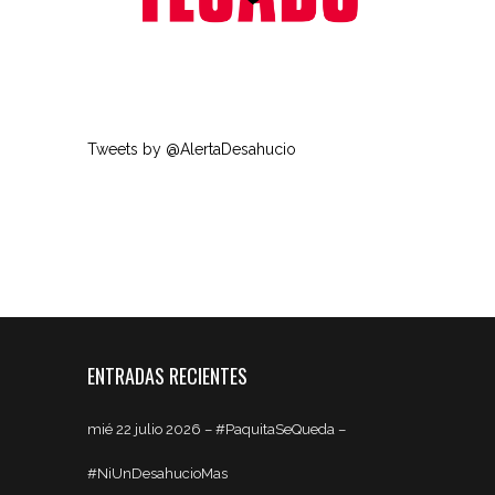
Tweets by @AlertaDesahucio
ENTRADAS RECIENTES
mié 22 julio 2026 – #PaquitaSeQueda –
#NiUnDesahucioMas