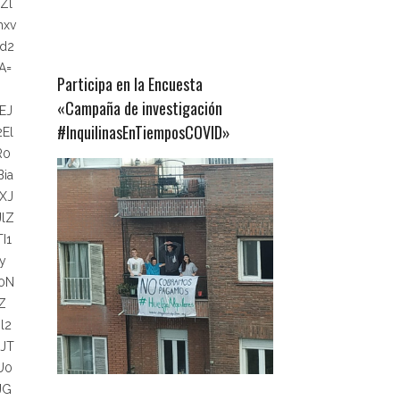
Zl
mxv
d2
A=
Participa en la Encuesta
«Campaña de investigación
EJ
#InquilinasEnTiemposCOVID»
El
R0
ia
XJ
lZ
I1
y
0N
Z
l2
JT
U0
JG