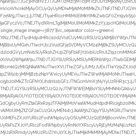
NjaW9uJTJGc3RhdHVzJTJGMTIzMzI3MTc5MTczODY2MjkxNyUzRnJl
mVicnVhcnklMjAyOCUyQyUyMDIwMjAlM0MlMkZhJTNFJTNDJTJGY
zeW5jJTIwc3JjJTNEJTIyaHR0cHMlM0ElMkYlMkZwbGF0Zm9ybS50
jaGFyc2V0JTNEJTIydXRmLTglMjIlM0UlM0MlMkZzY3JpcHQlM0UlMj
_single_image image=»3877″][vc_separator color=»green»]
YXNzJTNEJTIydHdpdHRlci10d2VldCUyMiUzRSUzQ3AlMjBsYW5nJTN
b3klMjBlbiUyMGxhJTIwcHJlc2VudGFjaSVDMyVCM24lMjBkZSUyMCUzQ2
d2l0dGVyLmNvbSUyRk1hZHJpZF9FbkFjY2lvbiUzRnJlZl9zcmMlM0
kX0VuQWNjaW9uJTNDJTJGYSUzRSUyMSUyMERhbW9zJTIwbGElMjB
cmklQzMlQjNkaWNvJTIwcXVlJTIwZGFyJUMzJUExJTIwY29iZXJ0d
1pZW50b3MlMjBzb2NpYWxlcyUyMEVuJTIwZWwlMjAlM0NhJTIwaHJ
i5jb20lMkZTcGFNYXJhdmlsbGFzJTNGcmVmX3NyYyUzRHR3c3JjJT
zJTNDJTJGYSUzRSUyMCUzQ2JyJTNFWWElMjBoYSUyMHNhbGlkbyU
jAlRjAlOUYlOTElOEYlRjAlOUYlOTElOEYlRjAlOUYlOTElOEYlMjAlM
GdC5jbyUyRmZtaGRxR292TFAlMjIlM0VwaWMudHdpdHRlci5jb20lMk
AlM0UlMjZtZGFzaCUzQiUyMENvb3JkaW5hZG9yYSUyMGRlJTIwVm
U0MEFsZXJ0YURlc2FodWNpbyUyOSUyMCUzQ2ElMjBocmVmJTNE
SUyRkFsZXJ0YURlc2FodWNpbyUyRnN0YXR1cyUyRjEyMzM4NjUzNz
MjU1RXRmdyUyMiUzRUZlYnJ1YXJ5JTIwMjklMkMlMjAyMDIwJTNDJT