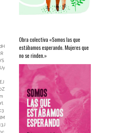
Obra colectiva «Somos las que
estábamos esperando. Mujeres que
odH
zR
no se rinden.»
YS
Uy
EJ
0Z
Rm
Yl
c3
lM
c3J
oc