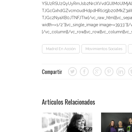
YSUzRSUzQyUyRmJsb2NrcXVvdGUlM0UlMjA
TJGcGxhdGZvcm0udHdpdHRlci5jb20lMkZ3a
TJGc2NyaXB0JTNFJTIw[/vc_raw_html][vc_separ
width=»1/2″][vc_single_image image=»3933″][
[/vc_column][/vc_row][vc_row][vc_column][vc_
Madrid En Acción
Movimientos Sociales
Compartir
Artículos Relacionados