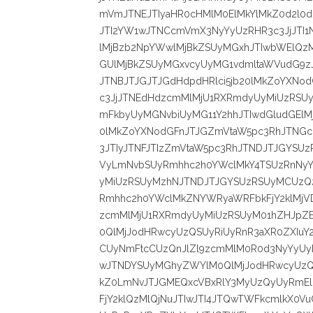
mVmJTNEJTIyaHR0cHMlM0ElMkYlMkZ0d2l
JTI2YW1wJTNCcmVmX3NyYyUzRHR3c3JjJTI1
lMjBzb2NpYWwlMjBkZSUyMGxhJTIwbWElQzM
GUlMjBkZSUyMGxvcyUyMG1vdmltaWVudG9zJ
JTNBJTJGJTJGdHdpdHRlci5jb20lMkZoYXNo
c3JjJTNEdHdzcmMlMjU1RXRmdyUyMiUzRSU
mFkbyUyMGNvbiUyMG11Y2hhJTIwdGludGElM
0lMkZoYXNodGFnJTJGZmVtaW5pc3RhJTNGc
3JTIyJTNFJTIzZmVtaW5pc3RhJTNDJTJGYSU
VyLmNvbSUyRmhhc2h0YWclMkY4TSUzRnNyY
yMiUzRSUyMzhNJTNDJTJGYSUzRSUyMCUzQ2
Rmhhc2h0YWclMkZNYWRyaWRFbkFjY2klMjVD
zcmMlMjU1RXRmdyUyMiUzRSUyM01hZHJpZ
0QlMjJodHRwcyUzQSUyRiUyRnR3aXR0ZXIuY
CUyNmFtcCUzQnJlZl9zcmMlM0R0d3NyYyUy
wJTNDYSUyMGhyZWYlM0QlMjJodHRwcyUzQS
kZ0LmNvJTJGMEQxcVBxRlY3MyUzQyUyRmEl
FjY2klQzMlQjNuJTIwJTI4JTQwTWFkcmlkX0