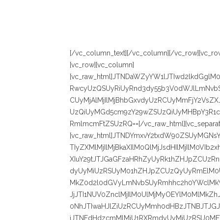
[/vc_column_text][/vc_column][/vc_row][vc_ro
[vc_row][vc_column]
[vc_raw_html]JTNDaWZyYW1lJTIwd2lkdGglM0
RwcyUzQSUyRiUyRnd3dy55b3V0dWJlLmNvbS
CUyMjAlMjIlMjBhbGxvdyUzRCUyMmFjY2VsZX
UzQiUyMGd5cm9zY29wZSUzQiUyMHBpY3R1c
RmlmcmFtZSUzRQ==[/vc_raw_html][vc_separato
[vc_raw_html]JTNDYmxvY2txdW90ZSUyMGNs
TIyZXMlMjIlMjBkaXIlM0QlMjJsdHIlMjIlM0V
XIuY29tJTJGaGFzaHRhZyUyRk1hZHJpZCUzR
dyUyMiUzRSUyM01hZHJpZCUzQyUyRmElM0U
MkZ0d2l0dGVyLmNvbSUyRmhhc2h0YWclMk
JjJTI1NUV0ZnclMjIlM0UlMjMyOEYlM0MlMk
0NhJTIwaHJlZiUzRCUyMmh0dHBzJTNBJTJG
jJTNEdHdzcmMlMjU1RXRmdyUyMiUzRSU0ME