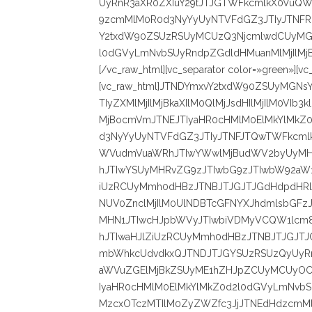
UyRnR3aXR0ZXIuY29tJTJGTWFkcmlkX0VuQW
9zcmMlM0R0d3NyYyUyNTVFdGZ3JTIyJTNFR
Y2txdW90ZSUzRSUyMCUzQ3NjcmlwdCUyMGF
l0dGVyLmNvbSUyRndpZGdldHMuanMlMjIlMjB
[/vc_raw_html][vc_separator color=»green»][vc
[vc_raw_html]JTNDYmxvY2txdW90ZSUyMGNs
TIyZXMlMjIlMjBkaXIlM0QlMjJsdHIlMjIlM0VI
MjBocmVmJTNEJTIyaHR0cHMlM0ElMkYlMkZ0
d3NyYyUyNTVFdGZ3JTIyJTNFJTQwTWFkcml
WVudmVuaWRhJTIwYWwlMjBudWV2byUyMHBl
hJTIwYSUyMHRvZG9zJTIwbG9zJTIwbW92aW
iUzRCUyMmh0dHBzJTNBJTJGJTJGdHdpdHRlc
NUV0ZnclMjIlM0UlNDBTcGFNYXJhdmlsbGF
MHN1JTIwcHJpbWVyJTIwbiVDMyVCQW1lcm8lM
hJTIwaHJlZiUzRCUyMmh0dHBzJTNBJTJGJTJ
mbWhkcUdvdkxQJTNDJTJGYSUzRSUzQyUyRn
aWVuZGElMjBkZSUyME1hZHJpZCUyMCUyOC
IyaHR0cHMlM0ElMkYlMkZ0d2l0dGVyLmNvb
MzcxOTczMTIlM0ZyZWZfc3JjJTNEdHdzcmMl