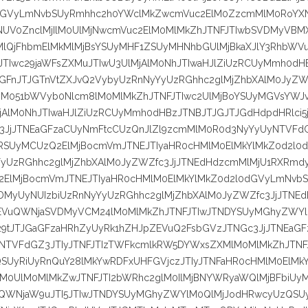
0dGVyLmNvbSUyRmhhc2h0YWclMkZwcmVuc2ElM0ZzcmMlM0RoYX
NUV0ZnclMjIlM0UlMjNwcmVuc2ElM0MlMkZhJTNFJTIwbSVDMyVB
lQjFhbmElMkMlMjBsYSUyMHF1ZSUyMHNhbGUlMjBkaXJlY3RhbWV
TIwc29jaWFsZXMuJTIwU3UlMjAlM0NhJTIwaHJlZiUzRCUyMmh0dH
dGFnJTJGTnVtZXJvQ2VybyUzRnNyYyUzRGhhc2glMjZhbXAlM0JyZW
yM051bWVyb0Nlcm8lM0MlMkZhJTNFJTIwc2UlMjBoYSUyMGVsYWJ
jAlM0NhJTIwaHJlZiUzRCUyMmh0dHBzJTNBJTJGJTJGdHdpdHRlci5
3JjJTNEaGFzaCUyNmFtcCUzQnJlZl9zcmMlM0R0d3NyYyUyNTVFd
zRSUyMCUzQ2ElMjBocmVmJTNEJTIyaHR0cHMlM0ElMkYlMkZ0d2l0
yUzRGhhc2glMjZhbXAlM0JyZWZfc3JjJTNEdHdzcmMlMjU1RXRmd
ElMjBocmVmJTNEJTIyaHR0cHMlM0ElMkYlMkZ0d2l0dGVyLmNvb
MyUyNUIzbiUzRnNyYyUzRGhhc2glMjZhbXAlM0JyZWZfc3JjJTNE
EVuQWNjaSVDMyVCM24lM0MlMkZhJTNFJTIwJTNDYSUyMGhyZWY
29tJTJGaGFzaHRhZyUyRk1hZHJpZEVuQ2FsbGVzJTNGc3JjJTNEaGF
NTVFdGZ3JTIyJTNFJTIzTWFkcmlkRW5DYWxsZXMlM0MlMkZhJTNFJ
UyRiUyRnQuY28lMkYwRDFxUHFGVjczJTIyJTNFaHR0cHMlM0ElMk
M0UlM0MlMkZwJTNFJTI2bWRhc2glM0IlMjBNYWRyaWQlMjBFbiUy
VuQWNjaW9uJTI5JTIwJTNDYSUyMGhyZWYlM0QlMjJodHRwcyUzQSUy