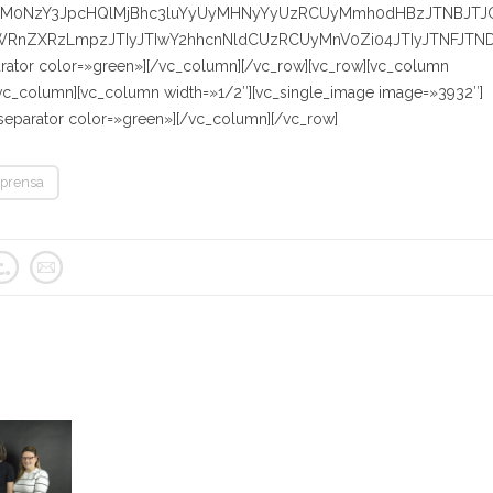
lM0NzY3JpcHQlMjBhc3luYyUyMHNyYyUzRCUyMmh0dHBzJTNBJTJ
WRnZXRzLmpzJTIyJTIwY2hhcnNldCUzRCUyMnV0Zi04JTIyJTNFJTN
ator color=»green»][/vc_column][/vc_row][vc_row][vc_column
/vc_column][vc_column width=»1/2″][vc_single_image image=»3932″]
separator color=»green»][/vc_column][/vc_row]
prensa