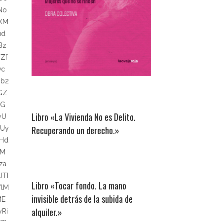
No
MXM
ud
Bz
Zf
vc
jb2
GZ
dG
Libro «La Vivienda No es Delito.
yU
Recuperando un derecho.»
SUy
dHd
lM
za
TI
Libro «Tocar fondo. La mano
YlM
invisible detrás de la subida de
ME
alquiler.»
Ri