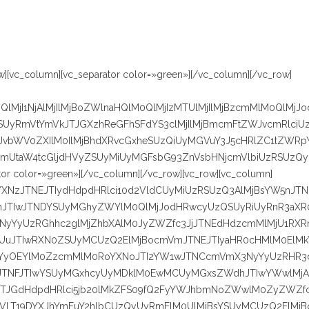
w][vc_column][vc_separator color=»green»][/vc_column][/vc_row]
QlMjI1NjAlMjIlMjBoZWlnaHQlM0QlMjIzMTUlMjIlMjBzcmMlM0QlMjJ
UyRmVtYmVkJTJGXzhReGFhSFdYS3clMjIlMjBmcmFtZWJvcmRlciU
JvbWV0ZXIlM0IlMjBhdXRvcGxheSUzQiUyMGVuY3J5cHRlZC1tZWRp
mUtaW4tcGljdHVyZSUyMiUyMGFsbG93ZnVsbHNjcmVlbiUzRSUzQy
r color=»green»][/vc_column][/vc_row][vc_row][vc_column]
YXNzJTNEJTIydHdpdHRlci10d2VldCUyMiUzRSUzQ3AlMjBsYW5nJTN
Ib2xhJTIwJTNDYSUyMGhyZWYlM0QlMjJodHRwcyUzQSUyRiUyRnR3aXR
nNyYyUzRGhhc2glMjZhbXAlM0JyZWZfc3JjJTNEdHdzcmMlMjU1RX
uJTIwRXN0ZSUyMCUzQ2ElMjBocmVmJTNEJTIyaHR0cHMlM0ElMk
YyOEYlM0ZzcmMlM0RoYXNoJTI2YW1wJTNCcmVmX3NyYyUzRHR3
ZhJTNFJTIwYSUyMGxhcyUyMDklM0EwMCUyMGxsZWdhJTIwYWwlMjA
JTJGdHdpdHRlci5jb20lMkZFS09fQ2FyYWJhbmNoZWwlM0ZyZWZf
VLT19DYXJhYmFuY2hlbCUzQyUyRmElM0UlMjBsYSUyMCUzQ2ElMjB