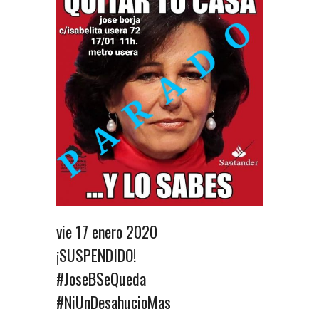
vie 17 enero 2020
¡SUSPENDIDO!
#JoseBSeQueda
#NiUnDesahucioMas