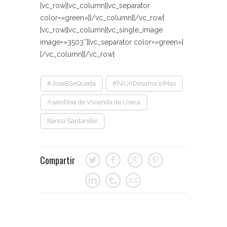
[vc_row][vc_column][vc_separator
color=»green»][/vc_column][/vc_row]
[vc_row][vc_column][vc_single_image
image=»3503″][vc_separator color=»green»]
[/vc_column][/vc_row]
#JoseBSeQueda
#NiUnDesahucioMas
Asamblea de Vivienda de Usera
Banco Santander
Compartir