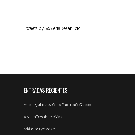
Tweets by @AlertaDesahucio
ENTRADAS RECIENTES
mié 22 julio 2026 – #PaquitaSeQueda –
#NiUnDesahucioMas
Mié 6 mayo 2026